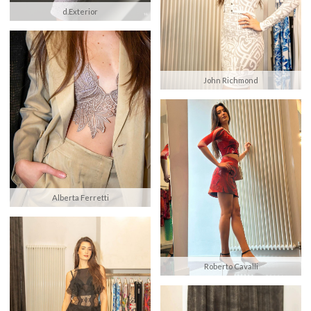
d.Exterior
John Richmond
Alberta Ferretti
Roberto Cavalli